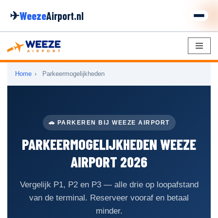
✈
Weeze
Airport.nl
Ga
naar
Home
›
Parkeermogelijkheden
Parkeerplaats boeken >
de
inhoud
🚗 PARKEREN BIJ WEEZE AIRPORT
PARKEERMOGELIJKHEDEN WEEZE
AIRPORT 2026
Vergelijk P1, P2 en P3 — alle drie op loopafstand
van de terminal. Reserveer vooraf en betaal
minder.