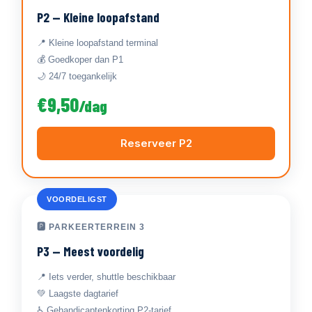
P2 — Kleine loopafstand
📍 Kleine loopafstand terminal
💰 Goedkoper dan P1
🌙 24/7 toegankelijk
€9,50
/dag
Reserveer P2
VOORDELIGST
🅿 PARKEERTERREIN 3
P3 — Meest voordelig
📍 Iets verder, shuttle beschikbaar
💚 Laagste dagtarief
♿ Gehandicaptenkorting P2-tarief